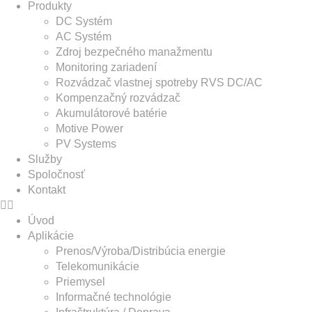
Produkty
DC Systém
AC Systém
Zdroj bezpečného manažmentu
Monitoring zariadení
Rozvádzač vlastnej spotreby RVS DC/AC
Kompenzačný rozvádzač
Akumulátorové batérie
Motive Power
PV Systems
Služby
Spoločnosť
Kontakt
Úvod
Aplikácie
Prenos/Výroba/Distribúcia energie
Telekomunikácie
Priemysel
Informačné technológie