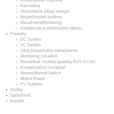
Infraštruktúra / Doprava
Kancelária
Obnoviteľné zdroje energie
Bezpečnostné systémy
Manažment/Monitoring
Kompenzácia elektrického výkonu
Produkty
DC Systém
AC Systém
Zdroj bezpečného manažmentu
Monitoring zariadení
Rozvádzač vlastnej spotreby RVS DC/AC
Kompenzačný rozvádzač
Akumulátorové batérie
Motive Power
PV Systems
Služby
Spoločnosť
Kontakt