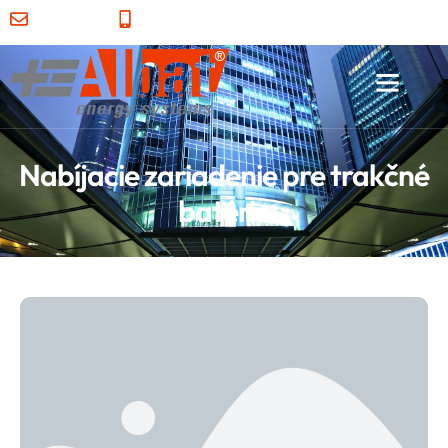
albat@albat.sk
+421 55 7290 113
Nabíjacie zariadenie pre trakčné
batérie