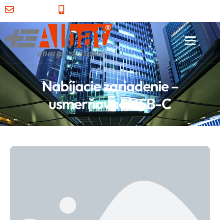
albat@albat.sk
+421 55 7290 113
Nabíjacie zariadenie –
usmerňovač NSB-C